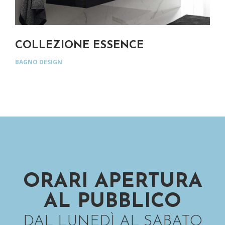
COLLEZIONE ESSENCE
MA
BAGNO DESIGN
BAG
ORARI APERTURA
AL PUBBLICO
DAL LUNEDÌ AL SABATO